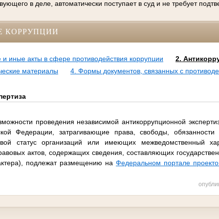
вующего в деле, автоматически поступает в суд и не требует подт
Е КОРРУПЦИИ
 и иные акты в сфере противодействия коррупции
2. Антикорр
ческие материалы
4. Формы документов, связанных с противоде
пертиза
зможности проведения независимой антикоррупционной эксперти
ской Федерации, затрагивающие права, свободы, обязанности 
овой статус организаций или имеющих межведомственный хар
равовых актов, содержащих сведения, составляющих государствен
актера), подлежат размещению на
Федеральном портале проекто
опубли