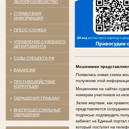
ДЕЛОПРОИЗВОДСТВО
СПРАВОЧНАЯ
ИНФОРМАЦИЯ
ПРЕСС-СЛУЖБА
УПРАВЛЕНИЕ СУДЕБНОГО
ДЕПАРТАМЕНТА
СУДЫ СУБЪЕКТА РФ
Мошенники представляют
ВАКАНСИИ
Появилась новая схема мош
получение этой информаци
ПРОТИВОДЕЙСТВИЕ
КОРРУПЦИИ
Мошенники на сайтах судов
номерам участников из нез
ОБРАЩЕНИЯ ГРАЖДАН
Затем жертвам, как правило
представляется сотруднико
ВНЕПРОЦЕССУАЛЬНЫЕ
ОБРАЩЕНИЯ
подписью подтвердить полу
кабинет на Единый портал 
который поступит на теле