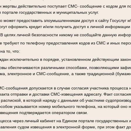
 жертвы действительно поступает СМС- сообщение с кодом для п
 портале государственных и муниципальных услуг.
о может предоставить злоумышленникам доступ к сайту Госуслуг и/
могут оформить кредит и/или получить доступ к личной информации
 В целях личной безопасности никому не сообщайте данную инфор
не требуют по телефону предоставления кодов из СМС и иных пер
а то, что:
ждан исключительно в порядке, установленном действующим закон
овы обеспечиваются различными способами, позволяющими зафик
ма, электронное и СМС-сообщение, а также традиционной (бумаж
С-сообщения допускается в случае согласия участника процесса 
акта отправки и доставки СМС-извещения адресату. Факт согласи
распиской, в которой наряду с данными об участнике судопроизвод
собом указывается номер мобильного телефона, на который оно н
звещения подтверждается оператором связи.
цесса через личный кабинет на Едином портале государственных 
авления судом извещения в электронной форме, при этом факт до