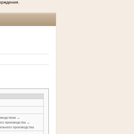
верждения.
изводством →
ого производства →
ельного производства