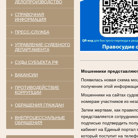
ДЕЛОПРОИЗВОДСТВО
СПРАВОЧНАЯ
ИНФОРМАЦИЯ
ПРЕСС-СЛУЖБА
УПРАВЛЕНИЕ СУДЕБНОГО
ДЕПАРТАМЕНТА
СУДЫ СУБЪЕКТА РФ
Мошенники представляют
ВАКАНСИИ
Появилась новая схема мош
получение этой информаци
ПРОТИВОДЕЙСТВИЕ
КОРРУПЦИИ
Мошенники на сайтах судов
номерам участников из нез
ОБРАЩЕНИЯ ГРАЖДАН
Затем жертвам, как правило
представляется сотруднико
ВНЕПРОЦЕССУАЛЬНЫЕ
ОБРАЩЕНИЯ
подписью подтвердить полу
кабинет на Единый портал 
который поступит на теле